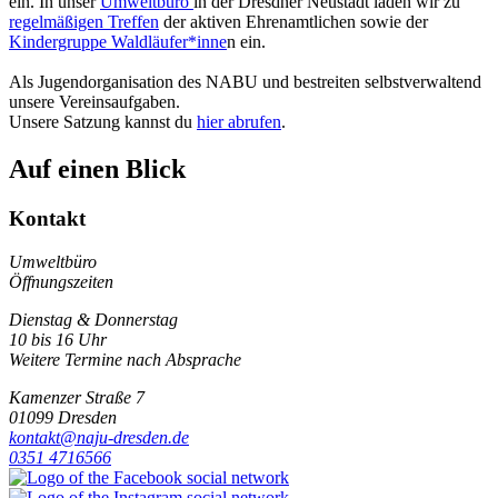
ein. In unser
Umweltbüro
in der Dresdner Neustadt laden wir zu
regelmäßigen Treffen
der aktiven Ehrenamtlichen sowie der
Kindergruppe Waldläufer*inne
n ein.
Als Jugendorganisation des NABU und bestreiten selbstverwaltend
unsere Vereins­aufgaben.
Unsere Satzung kannst du
hier abrufen
.
Auf einen Blick
Kontakt
Umweltbüro
Öffnungszeiten
Dienstag & Donnerstag
10 bis 16 Uhr
Weitere Termine nach Absprache
Kamenzer Straße 7
01099 Dresden
kontakt@naju-dresden.de
0351 4716566